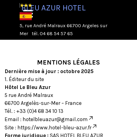
Aller au contenu
BLEU AZUR HOTEL
Sauter le menu
5, rue André Malraux 66700 Argeles sur
Mer
tél. 04 68 54 57 65
MENTIONS LÉGALES
Dernière mise à jour : octobre 2025
1. Éditeur du site
Hôtel Le Bleu Azur
5 rue André Malraux
66700 Argelès-sur-Mer – France
Tél. : +33 (0)4 68 34 10 13
Email : hotelbleuazur@gmail.com
Site : https://www.hotel-bleu-azur.fr
Forme juridique :
SAS HOTEL BLEU AZUR