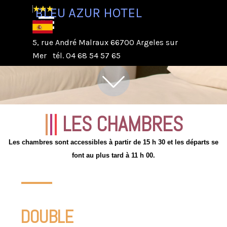
Aller au contenu
BLEU AZUR HOTEL
5, rue André Malraux 66700 Argeles sur Mer
tél. 04 68 54
Sauter le menu
57
5, rue André Malraux 66700 Argeles sur
BLEU AZUR HOTEL
Mer
tél. 04 68 54 57 65
|
|
|
LES CHAMBRES
Les chambres sont accessibles à partir de 15 h 30 et les départs se
font au plus tard à 11 h 00.
DOUBLE